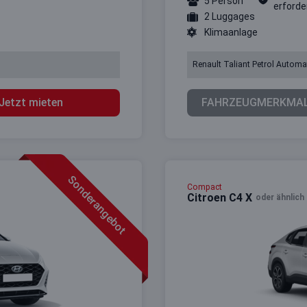
5 Person
erforder
2 Luggages
Klimaanlage
Renault Taliant Petrol Automa
Jetzt mieten
FAHRZEUGMERKMA
Sonderangebot
Compact
Citroen C4 X
oder ähnlich