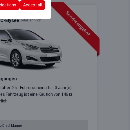
elections
Accept all
Sonderangebot
 C-Elysee
oder ähnlich
ngungen
alter: 25 - Führerscheinalter: 3 Jahr(e)
ses Fahrzeug ist eine Kaution von 146 ¤
lich.
e Dizel Manuel