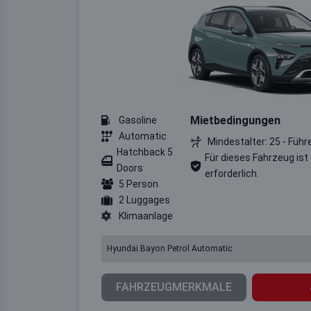
Mietbedingungen
Gasoline
Automatic
Mindestalter: 25 - Führ
Hatchback 5
Für dieses Fahrzeug ist
Doors
erforderlich.
5 Person
2 Luggages
Klimaanlage
Hyundai Bayon Petrol Automatic
FAHRZEUGMERKMALE