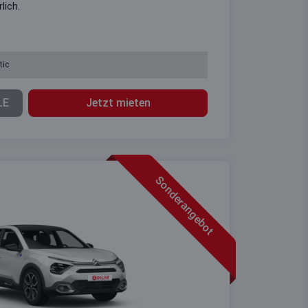
lich.
tic
LE
Jetzt mieten
Sonderangebot