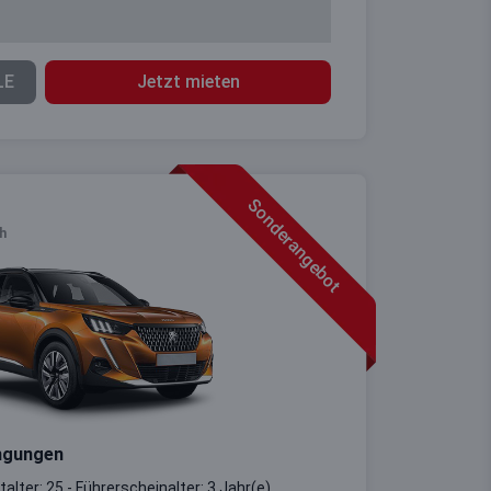
LE
Jetzt mieten
Sonderangebot
h
ngungen
alter: 25 - Führerscheinalter: 3 Jahr(e)