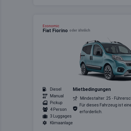
Economic
Fiat Fiorino
oder ähnlich
Mietbedingungen
Diesel
Manual
Mindestalter: 25 - Führersc
Pickup
Für dieses Fahrzeug ist ein
4 Person
erforderlich.
3 Luggages
Klimaanlage