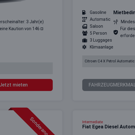
Mietbedi
Gasoline
Automatic
erscheinalter: 3 Jahr(e)
Mindest
Saloon
 eine Kaution von 146 ¤
Für die
5 Person
erforder
3 Luggages
Klimaanlage
Citroen C4 X Petrol Automatic
Jetzt mieten
FAHRZEUGMERKMA
Sonderangebot
Intermediate
Fiat Egea Diesel Autom