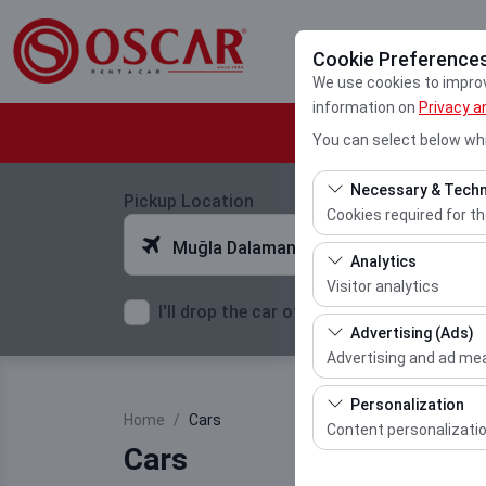
Cookie Preference
We use cookies to improve
information on
Privacy a
You can select below whi
Necessary & Techn
Pickup Location
Cookies required for t
Muğla Dalaman Airport
These cookies are requ
Analytics
features. They cannot 
Visitor analytics
I'll drop the car off at a different locatio
These cookies allow us 
Advertising (Ads)
This data is used to 
Advertising and ad m
These cookies allow us
Personalization
Home
Cars
our advertising campai
Content personalizati
Cars
These cookies are used