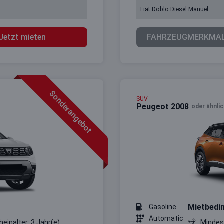
Fiat Doblo Diesel Manuel
Jetzt mieten
FAHRZEUGMERKMA
Sonderangebot
SUV
Peugeot 2008
oder ähnlic
Mietbedi
Gasoline
Automatic
heinalter: 3 Jahr(e)
Mindest