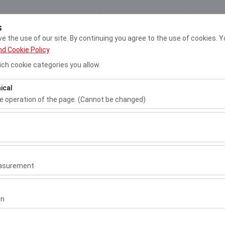
My Reservations
Sign
s
 the use of our site. By continuing you agree to the use of cookies. Y
nd Cookie Policy
.
Cars
Locati
ch cookie categories you allow.
ical
Pickup date & time
Return date & 
he operation of the page. (Cannot be changed)
10:00
ired for the proper functioning of the site, security, session manage
be disabled.
n.
to analyze how our site is used (number of visitors, most visited page
measure website performance and continuously improve the user exper
easurement
 to show you personalized ads based on your interests and measure t
gns (impressions, click-through rate).
on
 to ensure consistency and continuity of your experience on the plat