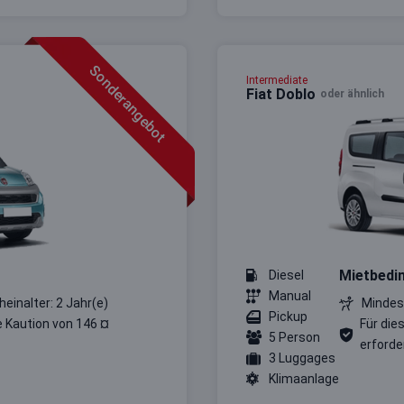
Sonderangebot
Intermediate
Fiat Doblo
oder ähnlich
Mietbedi
Diesel
Manual
heinalter: 2 Jahr(e)
Mindest
Pickup
e Kaution von 146 ¤
Für die
5 Person
erforder
3 Luggages
Klimaanlage