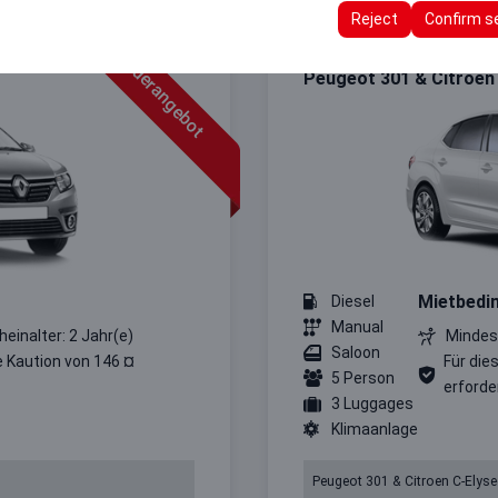
ttings, language preferences, and other configurations.
Reject
Confirm s
Sonderangebot
Intermediate
Peugeot 301 & Citroen
Mietbedi
Diesel
Manual
heinalter: 2 Jahr(e)
Mindest
Saloon
e Kaution von 146 ¤
Für die
5 Person
erforder
3 Luggages
Klimaanlage
Peugeot 301 & Citroen C-Elyse