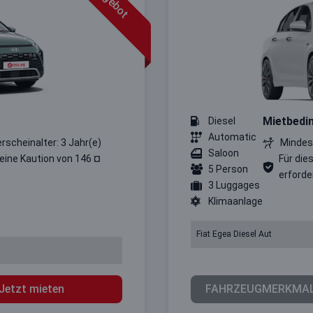
Mietbedi
Diesel
Automatic
erscheinalter: 3 Jahr(e)
Mindest
Saloon
 eine Kaution von 146 ¤
Für die
5 Person
erforder
3 Luggages
Klimaanlage
Fiat Egea Diesel Aut
Jetzt mieten
FAHRZEUGMERKMA