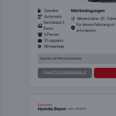
Mietbedingungen
Gasoline
Automatic
Mindestalter: 25 - Führ
Hatchback 5
Für dieses Fahrzeug ist
Doors
erforderlich.
5 Person
2 Luggages
Klimaanlage
Hyundai i20 Petrol Automatic
FAHRZEUGMERKMALE
Economic
Hyundai Bayon
oder ähnlich