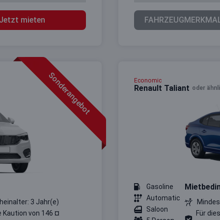
Jetzt mieten
FAHRZEUGMERKMA
Sonderangebot
Economic
Renault Taliant
oder ähnl
Mietbedi
Gasoline
Automatic
heinalter: 3 Jahr(e)
Mindest
Saloon
e Kaution von 146 ¤
Für die