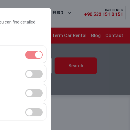
CALL CENTER
 In
DE
EURO
+90 532 151 0 151
ou can find detailed
ons
Campaigns
Long Term Car Rental
Blog
Contact
time
Search
10:00
ment, and basic
s, user behavior).
ience.
he effectiveness of
form by preserving