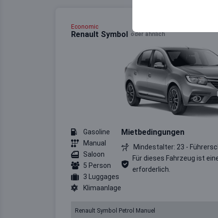
your user interface se
Economic
Renault Symbol
oder ähnlich
Mietbedingungen
Gasoline
Manual
Mindestalter: 23 - Führersc
Saloon
Für dieses Fahrzeug ist ein
5 Person
erforderlich.
3 Luggages
Klimaanlage
Renault Symbol Petrol Manuel