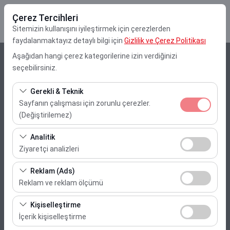
Çerez Tercihleri
Sitemizin kullanışını iyileştirmek için çerezlerden
faydalanmaktayız detaylı bilgi için
Gizlilik ve Çerez Politikası
Aşağıdan hangi çerez kategorilerine izin verdiğinizi
Alış Lokasyonu
seçebilirsiniz.
Muğla Dalaman Havalimanı
Gerekli & Teknik
Sayfanın çalışması için zorunlu çerezler.
Aracı farklı bir lokasyona bırakacağım
(Değiştirilemez)
Bu çerezler sitenin doğru şekilde çalışması, güvenlik,
Alış Tarih & Saat
Analitik
oturum yönetimi ve temel işlevler için gereklidir. Devre
Ziyaretçi analizleri
10:00
dışı bırakılamaz.
Bu çerezler, sitemizin nasıl kullanıldığını (ziyaretçi sayısı,
Reklam (Ads)
en çok ziyaret edilen sayfalar, kullanıcı davranışları)
Bırakış Tarih & Saat
Reklam ve reklam ölçümü
analiz etmemizi sağlar. Bu veriler, web sitesi
Bu çerezler, size ilgi alanlarınıza uygun kişiselleştirilmiş
10:00
performansını ölçmek ve kullanıcı deneyimini sürekli
Kişiselleştirme
reklamlar göstermemize ve reklam kampanyalarımızın
iyileştirmek için kullanılır.
İçerik kişiselleştirme
etkinliğini (gösterim sayısı, tıklama oranı) ölçmemize