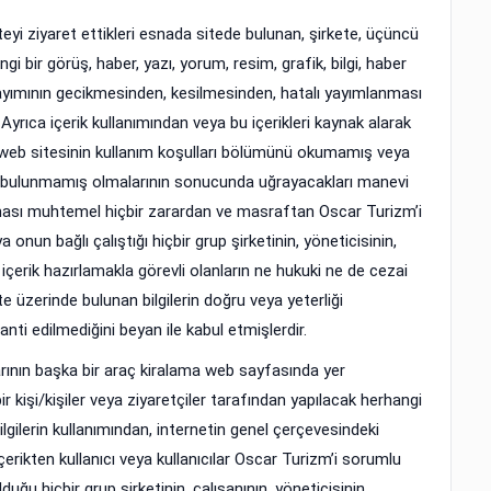
iteyi ziyaret ettikleri esnada sitede bulunan, şirkete, üçüncü
gi bir görüş, haber, yazı, yorum, resim, grafik, bilgi, haber
n yayımının gecikmesinden, kesilmesinden, hatalı yayımlanması
yrıca içerik kullanımından veya bu içerikleri kaynak alarak
n; web sitesinin kullanım koşulları bölümünü okumamış veya
 bulunmamış olmalarının sonucunda uğrayacakları manevi
ası muhtemel hiçbir zarardan ve masraftan Oscar Turizm’i
nun bağlı çalıştığı hiçbir grup şirketinin, yöneticisinin,
ın, içerik hazırlamakla görevli olanların ne hukuki ne de cezai
te üzerinde bulunan bilgilerin doğru veya yeterliği
i edilmediğini beyan ile kabul etmişlerdir.
rının başka bir araç kiralama web sayfasında yer
 kişi/kişiler veya ziyaretçiler tarafından yapılacak herhangi
ilgilerin kullanımından, internetin genel çerçevesindeki
rikten kullanıcı veya kullanıcılar Oscar Turizm’i sorumlu
uğu hiçbir grup şirketinin, çalışanının, yöneticisinin,