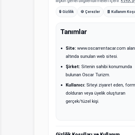
ilişkin genel bilgilendirmeleri içerir.
KVKK a
🔒 Gizlilik
🍪 Çerezler
🧾 Kullanım Koşu
Tanımlar
Site:
www.oscarrentacar.com alan
altında sunulan web sitesi.
Şirket:
Sitenin sahibi konumunda
bulunan Oscar Turizm.
Kullanıcı:
Siteyi ziyaret eden, for
dolduran veya üyelik oluşturan
gerçek/tüzel kişi.
Gizlilik Koşulları ve Kullanım