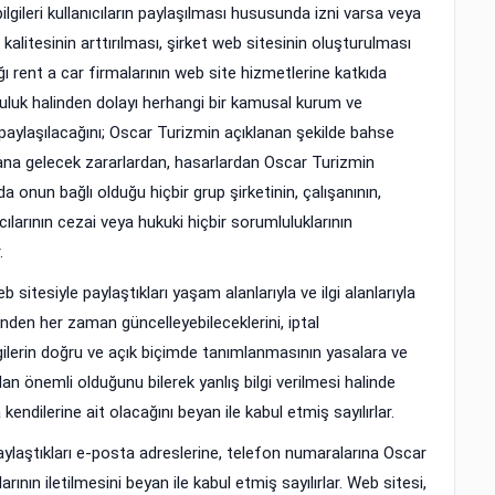
 bilgileri kullanıcıların paylaşılması hususunda izni varsa veya
t kalitesinin arttırılması, şirket web sitesinin oluşturulması
ğı rent a car firmalarının web site hizmetlerine katkıda
uluk halinden dolayı herhangi bir kamusal kurum ve
 paylaşılacağını; Oscar Turizmin açıklanan şekilde bahse
dana gelecek zararlardan, hasarlardan Oscar Turizmin
 onun bağlı olduğu hiçbir grup şirketinin, çalışanının,
ayıcılarının cezai veya hukuki hiçbir sorumluluklarının
.
b sitesiyle paylaştıkları yaşam alanlarıyla ve ilgi alanlarıyla
erinden her zaman güncelleyebileceklerini, iptal
ilgilerin doğru ve açık biçimde tanımlanmasının yasalara ve
n önemli olduğunu bilerek yanlış bilgi verilmesi halinde
ndilerine ait olacağını beyan ile kabul etmiş sayılırlar.
 paylaştıkları e-posta adreslerine, telefon numaralarına Oscar
rının iletilmesini beyan ile kabul etmiş sayılırlar. Web sitesi,