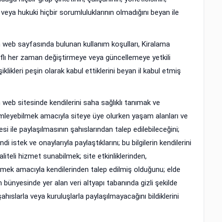
zai veya hukuki hiçbir sorumluluklarının olmadığını beyan ile
in web sayfasında bulunan kullanım koşulları, Kiralama
 taraflı her zaman değiştirmeye veya güncellemeye yetkili
likleri peşin olarak kabul ettiklerini beyan il kabul etmiş
n web sitesinde kendilerini saha sağlıklı tanımak ve
zlemleyebilmek amacıyla siteye üye olurken yaşam alanları ve
sitesi ile paylaşılmasının şahıslarından talep edilebileceğini;
i istek ve onaylarıyla paylaştıklarını; bu bilgilerin kendilerini
aliteli hizmet sunabilmek; site etkinliklerinden,
ilmek amacıyla kendilerinden talep edilmiş olduğunu; elde
 bünyesinde yer alan veri altyapı tabanında gizli şekilde
hıslarla veya kuruluşlarla paylaşılmayacağını bildiklerini