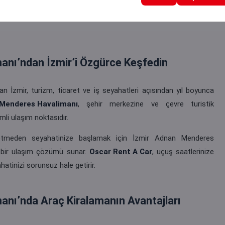
anı’ndan İzmir’i Özgürce Keşfedin
an İzmir, turizm, ticaret ve iş seyahatleri açısından yıl boyunca
 Menderes Havalimanı
, şehir merkezine ve çevre turistik
li ulaşım noktasıdır.
etmeden seyahatinize başlamak için İzmir Adnan Menderes
 bir ulaşım çözümü sunar.
Oscar Rent A Car
, uçuş saatlerinize
hatinizi sorunsuz hale getirir.
nı’nda Araç Kiralamanın Avantajları