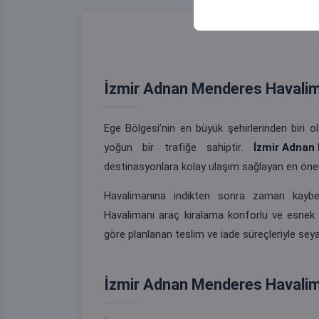
İzmir Adnan Menderes Havalim
Ege Bölgesi’nin en büyük şehirlerinden biri ol
yoğun bir trafiğe sahiptir.
İzmir Adnan
destinasyonlara kolay ulaşım sağlayan en önem
Havalimanına indikten sonra zaman kayb
Havalimanı araç kiralama konforlu ve esnek
göre planlanan teslim ve iade süreçleriyle seya
İzmir Adnan Menderes Havalima