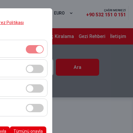
ÇAĞRI MERKEZİ
Yap
TR
EURO
+90 532 151 0 151
erez Politikası
alar
Uzun Dönem Araç Kiralama
Gezi Rehberi
İletişim
 Saat
klidir. Devre dışı
Ara
10:00
cı davranışları) analiz
tirmek için kullanılır.
kampanyalarımızın
, platformdaki
ayla
Tümünü onayla