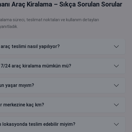
nı Araç Kiralama – Sıkça Sorulan Sorular
lama süreci, teslimat noktaları ve kullanım detayları
yanıtladık.
raç teslimi nasıl yapılıyor?
a 7/24 araç kiralama mümkün mü?
un yaşar mıyım?
ir merkezine kaç km?
ı lokasyonda teslim edebilir miyim?