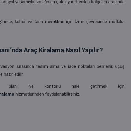
ve sosyal yaşamıyla İzmir’in en çok ziyaret edilen bölgeleri arasında
rince, kültür ve tarih meraklıları için İzmir çevresinde mutlaka
nı’nda Araç Kiralama Nasıl Yapılır?
rvasyon sırasında teslim alma ve iade noktaları belirlenir, uçuş
e hazır edilir.
r, planlı ve konforlu hale getirmek için
iralama
hizmetlerinden faydalanabilirsiniz.