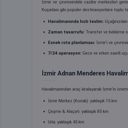
İzmir ve çevresindeki cazibe merkezleri geniş
Kuşadası gibi popüler destinasyonlara toplu taş
Havalimanında hızlı teslim:
Uçağınızdan i
Zaman tasarrufu:
Transfer ve bekleme sür
Esnek rota planlaması:
İzmir’i ve çevres
7/24 operasyon:
Gece ve erken saatli uçu
İzmir Adnan Menderes Havalim
Havalimanından araç kiralayarak İzmir’in önemli
İzmir Merkez (Konak): yaklaşık 15 km
Çeşme & Alaçatı: yaklaşık 85 km
Urla: yaklaşık 45 km