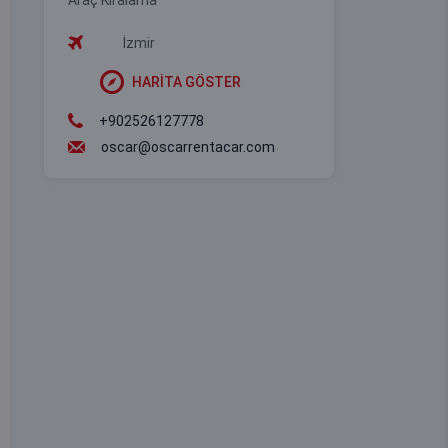
Araç Kiralama
İzmir
HARİTA GÖSTER
+902526127778
oscar@oscarrentacar.com