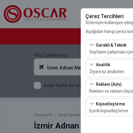
Çerez Tercihleri
Sitemizin kullanışını iyil
Aşağıdan hangi çerez kateg
Gerekli & Teknik
Sayfanın çalışması için
Alış Lokasyonu
Bu çerezler sitenin doğr
Analitik
İzmir Adnan Menderes Havalimanı
bırakılamaz.
Ziyaretçi analizleri
Bu çerezler, sitemizin na
Reklam (Ads)
Aracı farklı bir lokasyona bırakacağım
etmemizi sağlar. Bu veri
Reklam ve reklam ölç
Bu çerezler, size ilgi 
Kişiselleştirme
etkinliğini (gösterim sa
İçerik kişiselleştirme
Anasayfa
Araç Kiralama Ofislerimiz
İzmir Adn
Bu çerezler, kullanıcı a
İzmir Adnan Menderes Hav
deneyiminizin tutarlılığı