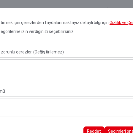
Rezervasyon Ara
Giriş 
eştirmek için çerezlerden faydalanmaktayız detaylı bilgi için
Gizlilik ve Ç
orilerine izin verdiğinizi seçebilirsiniz.
Kiralık Araçlar
Araç Kiralama Ofislerimiz
Kampany
 zorunlu çerezler. (Değiştirilemez)
Alış Tarih & Saat
Bırakış Tarih &
u şekilde çalışması, güvenlik, oturum yönetimi ve temel işlevler için gere
10:00
sıl kullanıldığını (ziyaretçi sayısı, en çok ziyaret edilen sayfalar, kullanı
ler, web sitesi performansını ölçmek ve kullanıcı deneyimini sürekli iyileş
ümü
alanlarınıza uygun kişiselleştirilmiş reklamlar göstermemize ve reklam 
yısı, tıklama oranı) ölçmemize olanak tanır.
rayüzü ayarlarınızı, dil tercihinizi ve diğer yapılandırmalarınızı koruyarak
nı ve sürekliliğini sağlamak amacıyla kullanılır.
Reddet
Seçimleri on