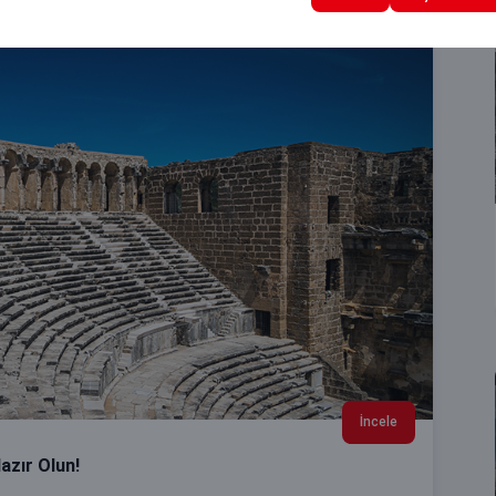
İncele
azır Olun!