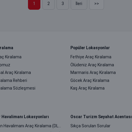
1
2
3
İleri
>>
iralama
Popüler Lokasyonlar
raç Kiralama
Fethiye Araç Kiralama
ilomuz
Ölüdeniz Araç Kiralama
al Araç Kiralama
Marmaris Araç Kiralama
ralama Rehberi
Göcek Araç Kiralama
iralama Sözleşmesi
Kaş Araç Kiralama
r Havalimanı Lokasyonları
Oscar Turizm Seyahat Acentası
Dalaman Havalimanı Araç Kiralama (DLM)
Sıkça Sorulan Sorular