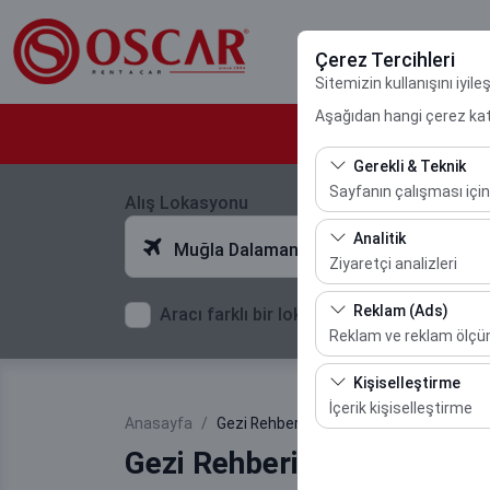
Çerez Tercihleri
Sitemizin kullanışını iyil
Aşağıdan hangi çerez kateg
Gerekli & Teknik
Sayfanın çalışması için
Alış Lokasyonu
Bu çerezler sitenin doğr
Analitik
Muğla Dalaman Havalimanı
bırakılamaz.
Ziyaretçi analizleri
Bu çerezler, sitemizin na
Reklam (Ads)
Aracı farklı bir lokasyona bırakacağım
etmemizi sağlar. Bu veri
Reklam ve reklam ölç
Bu çerezler, size ilgi 
Kişiselleştirme
etkinliğini (gösterim sa
İçerik kişiselleştirme
Anasayfa
Gezi Rehberi
Bu çerezler, kullanıcı a
Gezi Rehberi
deneyiminizin tutarlılığı