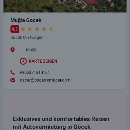
Muğla Gocek
4,2
Gocek Mietwagen
Muğla
KARTE ZEIGEN
+905321510151
oscar@oscarrentacar.com
Exklusives und komfortables Reisen
mit Autovermietung in Göcek