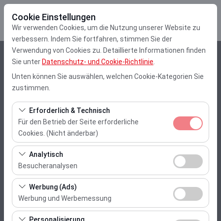
Cookie Einstellungen
Wir verwenden Cookies, um die Nutzung unserer Website zu
verbessern. Indem Sie fortfahren, stimmen Sie der
Verwendung von Cookies zu. Detaillierte Informationen finden
Abholstation
Sie unter
Datenschutz- und Cookie-Richtlinie
.
Unten können Sie auswählen, welchen Cookie-Kategorien Sie
Muğla Gocek
zustimmen.
Eine andere Rückgabestation auswählen
Erforderlich & Technisch
Für den Betrieb der Seite erforderliche
Abholdatum & Zeit
Cookies. (Nicht änderbar)
10:00
Diese Cookies sind für das ordnungsgemäße
Analytisch
Funktionieren der Website, die Sicherheit, die
Besucheranalysen
Rückgabedatum & Zeit
Sitzungsverwaltung und grundlegende Funktionen
Diese Cookies ermöglichen es uns, zu analysieren, wie
erforderlich. Sie können nicht deaktiviert werden.
Werbung (Ads)
10:00
unsere Website genutzt wird (Besucherzahl,
Werbung und Werbemessung
meistbesuchte Seiten, Nutzerverhalten). Diese Daten
Diese Cookies ermöglichen es uns, Ihnen auf Ihre
werden verwendet, um die Leistung der Website zu
Personalisierung