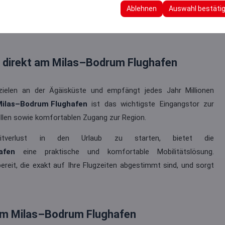
 Ihre Benutzeroberflächeneinstellungen, Sprachpräferenzen und ande
Ablehnen
Auswahl bestäti
e direkt am Milas–Bodrum Flughafen
zielen an der Ägäisküste und empfängt jedes Jahr Millionen
ilas–Bodrum Flughafen
ist das wichtigste Eingangstor zur
llen sowie komfortablen Zugang zur Region.
erlust in den Urlaub zu starten, bietet die
afen
eine praktische und komfortable Mobilitätslösung.
bereit, die exakt auf Ihre Flugzeiten abgestimmt sind, und sorgt
 am Milas–Bodrum Flughafen