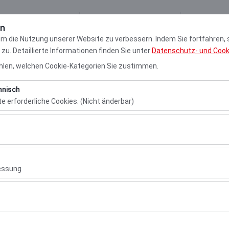
Meine Reservierung
Anmel
en
um die Nutzung unserer Website zu verbessern. Indem Sie fortfahren,
u. Detaillierte Informationen finden Sie unter
Datenschutz- und Cooki
Autos
Mietstationen
Nachri
len, welchen Cookie-Kategorien Sie zustimmen.
hnisch
Abholdatum & Zeit
Rückgabedatum
te erforderliche Cookies. (Nicht änderbar)
10:00
 das ordnungsgemäße Funktionieren der Website, die Sicherheit, die S
ionen erforderlich. Sie können nicht deaktiviert werden.
hen es uns, zu analysieren, wie unsere Website genutzt wird (Besuche
 Nutzerverhalten). Diese Daten werden verwendet, um die Leistung d
essung
ung kontinuierlich zu verbessern.
chen es uns, Ihnen auf Ihre Interessen abgestimmte personalisierte 
 Flughafen
nserer Werbekampagnen zu messen (Impressionen, Klickrate).
drum Flughafen
erwendet, um die Konsistenz und Kontinuität Ihres Erlebnisses auf de