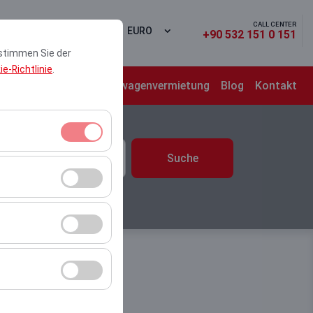
CALL CENTER
den
DE
EURO
+90 532 151 0 151
 stimmen Sie der
e-Richtlinie
.
chten
Langzeit Firmenwagenvermietung
Blog
Kontakt
 & Zeit
Suche
10:00
itzungsverwaltung
rzahl,
er Website zu messen
Werbung anzuzeigen
r Plattform