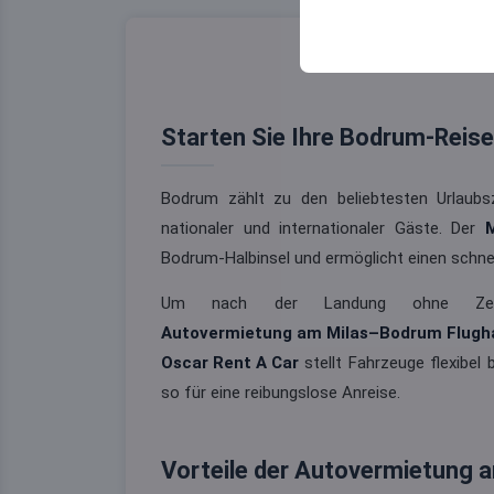
sicherzustellen, indem
gespeichert werden.
Starten Sie Ihre Bodrum-Reis
Bodrum zählt zu den beliebtesten Urlaubs
nationaler und internationaler Gäste. Der
M
Bodrum-Halbinsel und ermöglicht einen schne
Um nach der Landung ohne Zeitv
Autovermietung am Milas–Bodrum Flugh
Oscar Rent A Car
stellt Fahrzeuge flexibel 
so für eine reibungslose Anreise.
Vorteile der Autovermietung