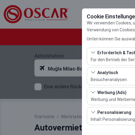
Cookie Einstellung
Wir verwenden Cookies, 
Verwendung von Cookies z
Unten können Sie auswäh
Erforderlich & Tec
Abholstation
Für den Betrieb der Sei
Muğla Milas-Bodrum Flughafen
Diese Cookies sind für
Analytisch
und grundlegende Funkt
Besucheranalysen
Eine andere Rückgabestation auswählen
Diese Cookies ermöglic
Werbung (Ads)
meistbesuchte Seiten,
Werbung und Werbem
und die Benutzererfahr
Diese Cookies ermögli
Personalisierung
Startseite
Mietstationen
Muğla Milas-Bodrum
und die Wirksamkeit u
Inhalt Personalisierung
Autovermietung Milas-Bo
Diese Cookies werden v