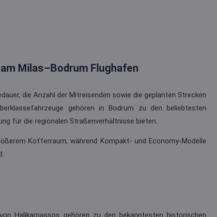
g am Milas–Bodrum Flughafen
edauer, die Anzahl der Mitreisenden sowie die geplanten Strecken
 Oberklassefahrzeuge gehören in Bodrum zu den beliebtesten
ng für die regionalen Straßenverhältnisse bieten.
 größerem Kofferraum, während Kompakt- und Economy-Modelle
d.
on Halikarnassos gehören zu den bekanntesten historischen