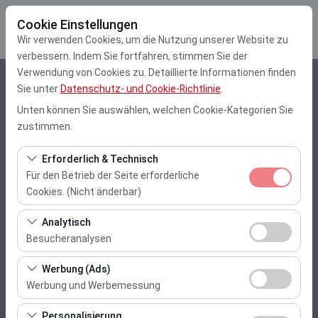
Cookie Einstellungen
Wir verwenden Cookies, um die Nutzung unserer Website zu
verbessern. Indem Sie fortfahren, stimmen Sie der
Verwendung von Cookies zu. Detaillierte Informationen finden
Abholstation
Sie unter
Datenschutz- und Cookie-Richtlinie
.
Unten können Sie auswählen, welchen Cookie-Kategorien Sie
İzmir Adnan Menderes Flughafen
zustimmen.
Eine andere Rückgabestation auswählen
Erforderlich & Technisch
Für den Betrieb der Seite erforderliche
Abholdatum & Zeit
Cookies. (Nicht änderbar)
10:00
Diese Cookies sind für das ordnungsgemäße
Analytisch
Funktionieren der Website, die Sicherheit, die
Besucheranalysen
Rückgabedatum & Zeit
Sitzungsverwaltung und grundlegende Funktionen
Diese Cookies ermöglichen es uns, zu analysieren, wie
erforderlich. Sie können nicht deaktiviert werden.
Werbung (Ads)
10:00
unsere Website genutzt wird (Besucherzahl,
Werbung und Werbemessung
meistbesuchte Seiten, Nutzerverhalten). Diese Daten
Diese Cookies ermöglichen es uns, Ihnen auf Ihre
werden verwendet, um die Leistung der Website zu
Personalisierung