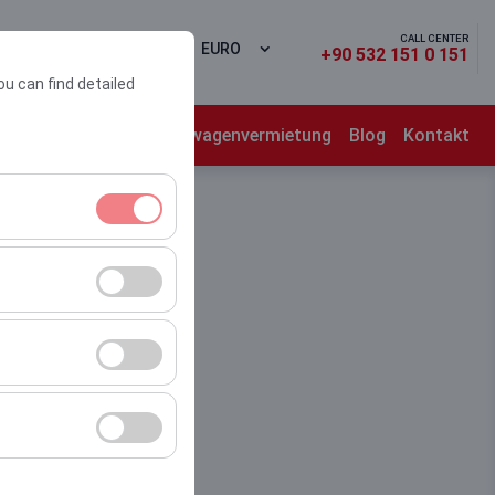
CALL CENTER
den
DE
EURO
+90 532 151 0 151
ou can find detailed
chten
Langzeit Firmenwagenvermietung
Blog
Kontakt
itzungsverwaltung
rzahl,
er Website zu messen
Werbung anzuzeigen
r Plattform