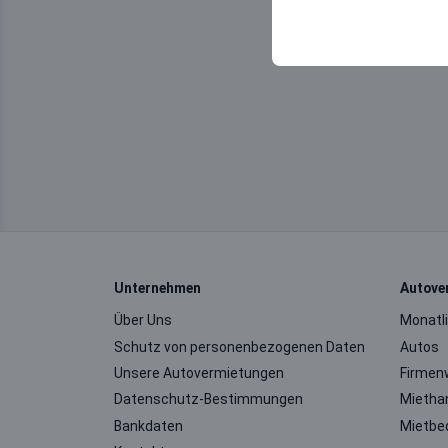
sicherzustellen, indem
gespeichert werden.
Unternehmen
Autove
Über Uns
Monatl
Schutz von personenbezogenen Daten
Autos
Unsere Autovermietungen
Firmen
Datenschutz-Bestimmungen
Mietha
Bankdaten
Mietbe