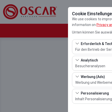
Cookie Einstellung
We use cookies to improve
information on
Privacy a
Unten können Sie auswäh
Erforderlich & Tec
Für den Betrieb der Sei
Diese Cookies sind für
Analytisch
und grundlegende Funkt
Besucheranalysen
Diese Cookies ermöglic
Werbung (Ads)
meistbesuchte Seiten,
Werbung und Werbem
und die Benutzererfahr
Diese Cookies ermögli
Personalisierung
und die Wirksamkeit u
Inhalt Personalisierung
Diese Cookies werden v