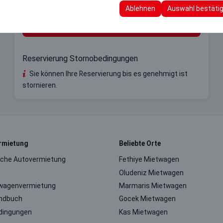
 Ihre Benutzeroberflächeneinstellungen, Sprachpräferenzen und ande
Ablehnen
Auswahl bestäti
Meine Reservierung
Reservierung Stornobedingungen
Sie können Ihre Reservierung bis es genehmigt ist
stornieren.
rmietung
Beliebte Orte
iche Autovermietung
Fethiye Mietwagen
Oludeniz Mietwagen
wagenvermietung
Marmaris Mietwagen
ndbuch
Gocek Mietwagen
dingungen
Kas Mietwagen