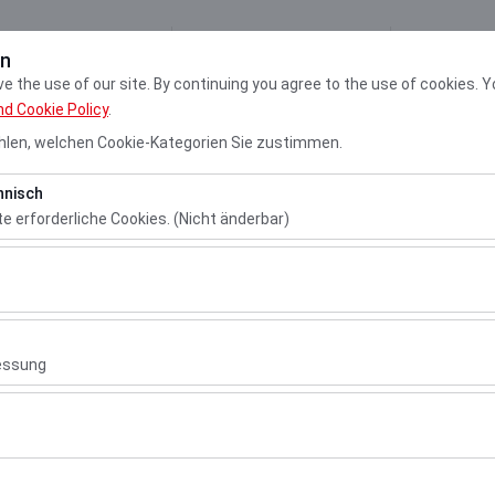
Meine Reservierung
Anmel
en
 the use of our site. By continuing you agree to the use of cookies. Y
nd Cookie Policy
.
Autos
Mietstationen
Nachri
len, welchen Cookie-Kategorien Sie zustimmen.
hnisch
te erforderliche Cookies. (Nicht änderbar)
Meine Reservierung
 das ordnungsgemäße Funktionieren der Website, die Sicherheit, die S
ionen erforderlich. Sie können nicht deaktiviert werden.
Bitte geben Sie Ihre Reservierungsnummer und Ihre
email Adresse ein
hen es uns, zu analysieren, wie unsere Website genutzt wird (Besuche
Reservierungsnummer
 Nutzerverhalten). Diese Daten werden verwendet, um die Leistung d
essung
ung kontinuierlich zu verbessern.
chen es uns, Ihnen auf Ihre Interessen abgestimmte personalisierte 
E-Mail Adresse
nserer Werbekampagnen zu messen (Impressionen, Klickrate).
erwendet, um die Konsistenz und Kontinuität Ihres Erlebnisses auf de