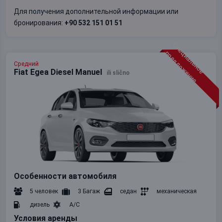
Для получения дополнительной информации или
бронирования:
+90 532 151 01 51
С
п
е
и
а
л
ь
н
о
е
р
е
д
л
о
ж
е
н
и
ц
п
е
Средний
Fiat Egea Diesel Manuel
ili slično
Особенности автомобиля
5 человек
3 Багаж
седан
механическая
дизель
A/C
Условия аренды