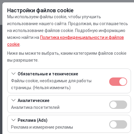
Настройки файлов cookie
Мы используем файлы cookie, чтобы улучшить
использование нашего сайта. Продолжая, вы соглашаетесь
на использование файлов cookie. Подробную информацию
Чувствительный элемент
можно найти на
Политика конфиденциальности и файлов
cookie
.
Muğla Dalaman Aeroport
Ниже вы можете выбрать, каким категориям файлов cookie
вы разрешаете.
Указать другое место возврата машины
Обязательные и технические
Дата и время пуска
Файлы cookie, необходимые для работы
страницы. (Нельзя изменить)
10:00
Эти файлы cookie необходимы для корректной работы
Аналитические
Дата и время возврата
сайта, безопасности, управления сеансами и базовых
Аналитика посетителей
функций. Их нельзя отключить.
10:00
Эти файлы cookie позволяют нам анализировать, как
Реклама (Ads)
используется наш сайт (количество посетителей,
Реклама и измерение рекламы
самые посещаемые страницы, поведение